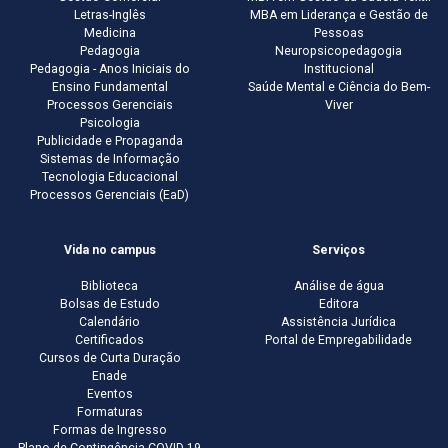
Letras-Inglês
MBA em Liderança e Gestão de
Medicina
Pessoas
Pedagogia
Neuropsicopedagogia
Pedagogia - Anos Iniciais do
Institucional
Ensino Fundamental
Saúde Mental e Ciência do Bem-
Processos Gerenciais
Viver
Psicologia
Publicidade e Propaganda
Sistemas de Informação
Tecnologia Educacional
Processos Gerenciais (EaD)
Vida no campus
Serviços
Biblioteca
Análise de água
Bolsas de Estudo
Editora
Calendário
Assistência Jurídica
Certificados
Portal de Empregabilidade
Cursos de Curta Duração
Enade
Eventos
Formaturas
Formas de Ingresso
Plano de Contingência COVID-19