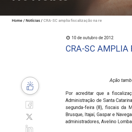
Home
/
Notícias
/
CRA-SC amplia fiscalização na região do Vale do It
10 de outubro de 2012
CRA-SC AMPLIA 
Ação també
Por acreditar que a fiscaliz
Administração de Santa Catarina
segunda-feira (8), fiscais da 
Brusque, Itajaí, Gaspar e Naveg
administradores, Avelino Lomba