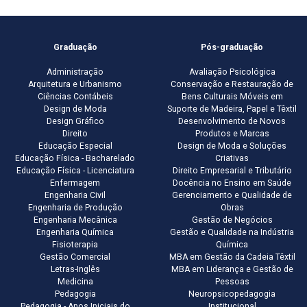
Graduação
Pós-graduação
Administração
Avaliação Psicológica
Arquitetura e Urbanismo
Conservação e Restauração de
Ciências Contábeis
Bens Culturais Móveis em
Design de Moda
Suporte de Madeira, Papel e Têxtil
Design Gráfico
Desenvolvimento de Novos
Direito
Produtos e Marcas
Educação Especial
Design de Moda e Soluções
Educação Física - Bacharelado
Criativas
Educação Física - Licenciatura
Direito Empresarial e Tributário
Enfermagem
Docência no Ensino em Saúde
Engenharia Civil
Gerenciamento e Qualidade de
Engenharia de Produção
Obras
Engenharia Mecânica
Gestão de Negócios
Engenharia Química
Gestão e Qualidade na Indústria
Fisioterapia
Química
Gestão Comercial
MBA em Gestão da Cadeia Têxtil
Letras-Inglês
MBA em Liderança e Gestão de
Medicina
Pessoas
Pedagogia
Neuropsicopedagogia
Pedagogia - Anos Iniciais do
Institucional