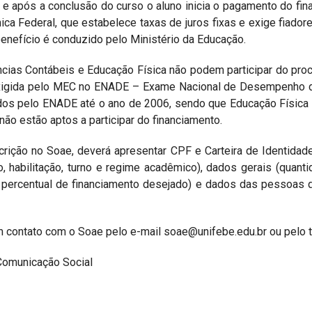
 após a conclusão do curso o aluno inicia o pagamento do fina
ca Federal, que estabelece taxas de juros fixas e exige fiador
enefício é conduzido pelo Ministério da Educação.
ias Contábeis e Educação Física não podem participar do pro
exigida pelo MEC no ENADE – Exame Nacional de Desempenho d
dos pelo ENADE até o ano de 2006, sendo que Educação Física
não estão aptos a participar do financiamento.
scrição no Soae, deverá apresentar CPF e Carteira de Identidad
 habilitação, turno e regime acadêmico), dados gerais (quant
e percentual de financiamento desejado) e dados das pessoas
m contato com o Soae pelo e-mail soae@unifebe.edu.br ou pelo 
Comunicação Social