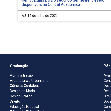
Rematrículas para o segundo semestre já estão
disponíveis na Central Acadêmica
14 de julho de 2020
Graduação
Pós
Administração
Aval
Arquitetura e Urbanismo
Cons
Ciências Contábeis
Dese
Design de Moda
Desi
Design Gráfico
Dire
Direito
Docê
Educação Especial
Gere