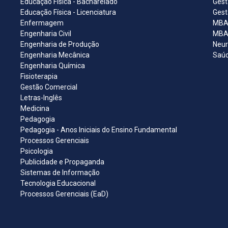
Educação Física - Bacharelado
Gest
Educação Física - Licenciatura
Gest
Enfermagem
MBA 
Engenharia Civil
MBA 
Engenharia de Produção
Neur
Engenharia Mecânica
Saúd
Engenharia Química
Fisioterapia
Gestão Comercial
Letras-Inglês
Medicina
Pedagogia
Pedagogia - Anos Iniciais do Ensino Fundamental
Processos Gerenciais
Psicologia
Publicidade e Propaganda
Sistemas de Informação
Tecnologia Educacional
Processos Gerenciais (EaD)