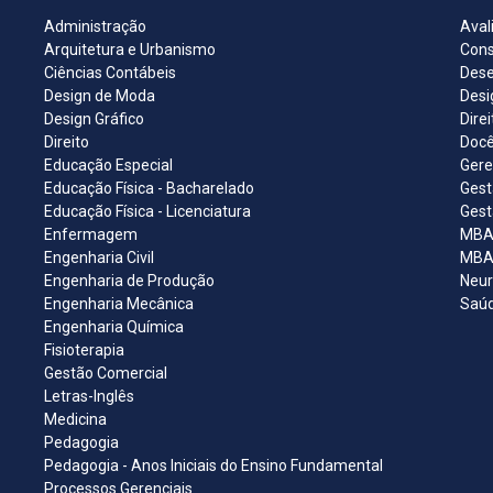
Administração
Aval
Arquitetura e Urbanismo
Cons
Ciências Contábeis
Dese
Design de Moda
Desi
Design Gráfico
Dire
Direito
Docê
Educação Especial
Gere
Educação Física - Bacharelado
Gest
Educação Física - Licenciatura
Gest
Enfermagem
MBA 
Engenharia Civil
MBA 
Engenharia de Produção
Neur
Engenharia Mecânica
Saúd
Engenharia Química
Fisioterapia
Gestão Comercial
Letras-Inglês
Medicina
Pedagogia
Pedagogia - Anos Iniciais do Ensino Fundamental
Processos Gerenciais