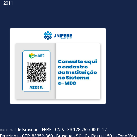
2011
acional de Brusque - FEBE - CNPJ: 83.128.769/0001-17
Terezinha - CEP: 88352-360 - Brusque - SC - Cx. Postal 1501 - Fone/fax: