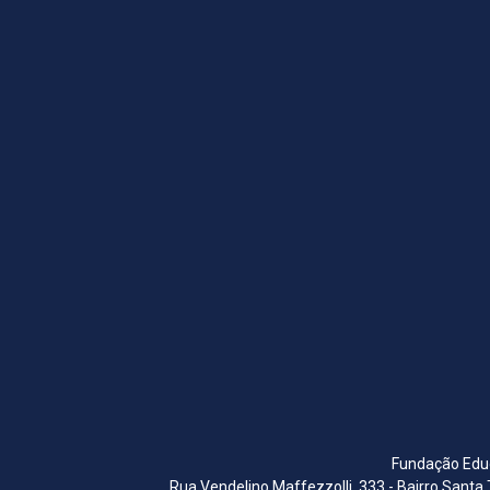
Fundação Educ
Rua Vendelino Maffezzolli, 333 - Bairro Santa 