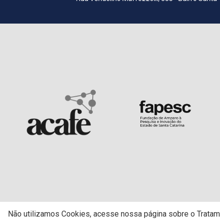
Não utilizamos Cookies, acesse nossa página sobre o Trata
© Centro Universitário da Fundação Educacional de Brusque - UNIFEBE. T