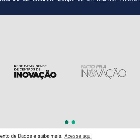
mento de Dados e saiba mais.
Acesse aqui
odos os direitos reservados.