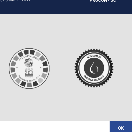
PROCON - SC
OK