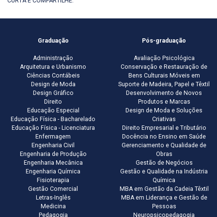
CURTA E COMPARTILHE:
Graduação
Pós-graduação
Administração
Avaliação Psicológica
Arquitetura e Urbanismo
Conservação e Restauração de
Ciências Contábeis
Bens Culturais Móveis em
Design de Moda
Suporte de Madeira, Papel e Têxtil
Design Gráfico
Desenvolvimento de Novos
Direito
Produtos e Marcas
Educação Especial
Design de Moda e Soluções
Educação Física - Bacharelado
Criativas
Educação Física - Licenciatura
Direito Empresarial e Tributário
Enfermagem
Docência no Ensino em Saúde
Engenharia Civil
Gerenciamento e Qualidade de
Engenharia de Produção
Obras
Engenharia Mecânica
Gestão de Negócios
Engenharia Química
Gestão e Qualidade na Indústria
Fisioterapia
Química
Gestão Comercial
MBA em Gestão da Cadeia Têxtil
Letras-Inglês
MBA em Liderança e Gestão de
Medicina
Pessoas
Pedagogia
Neuropsicopedagogia