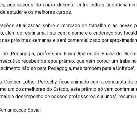
os, publicações do corpo docente, entre outros questionamen
nde estudar e os melhores cursos.
mações atualizadas sobre o mercado de trabalho e as novas p
o, além de reunir uma lista com o nome e o endereço das faculd
s nas próximas semanas e será comercializado por aproximadam
 de Pedagogia, professora Eliani Aparecida Busnardo Buemo
consecutivo recebemos este prêmio, que vem coroar um trabalho
hecimento não só para Pedagogia, mas também para a Unifebe", 
 Günther Lother Pertschy, ficou animado com a conquista da pr
omo um dos melhores do Estado, este prêmio só vem confirmar 
a mais o desempenho de nossos professores e alunos", resumiu.
Comunicação Social