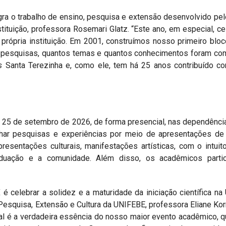
a o trabalho de ensino, pesquisa e extensão desenvolvido pe
stituição, professora Rosemari Glatz. “Este ano, em especial, 
a própria instituição. Em 2001, construímos nosso primeiro blo
 pesquisas, quantos temas e quantos conhecimentos foram comp
us
Santa Terezinha e, como ele, tem há 25 anos contribuído 
 25 de setembro de 2026, de forma presencial, nas dependênci
har pesquisas e experiências por meio de apresentações de tr
presentações culturais, manifestações artísticas, com o intui
duação e a comunidade. Além disso, os acadêmicos partic
é celebrar a solidez e a maturidade da iniciação científica na
 Pesquisa, Extensão e Cultura da UNIFEBE, professora Eliane Ko
l é a verdadeira essência do nosso maior evento acadêmico, qu