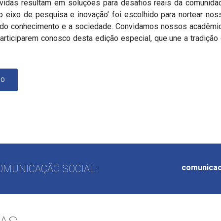
idas resultam em soluções para desafios reais da comunidade.
como eixo de pesquisa e inovação’ foi escolhido para nortear n
o do conhecimento e a sociedade. Convidamos nossos acadêmi
rticiparem conosco desta edição especial, que une a tradição d
HO
OMUNICAÇÃO SOCIAL:
comunicac