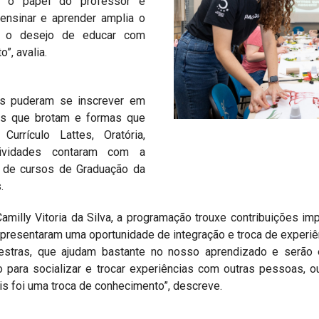
bre o papel do professor e
ensinar e aprender amplia o
ce o desejo de educar com
o”, avalia.
os puderam se inscrever em
res que brotam e formas que
Currículo Lattes, Oratória,
tividades contaram com a
s de cursos de Graduação da
.
amilly Vitoria da Silva, a programação trouxe contribuições i
epresentaram uma oportunidade de integração e troca de experiên
lestras, que ajudam bastante no nosso aprendizado e serão
ara socializar e trocar experiências com outras pessoas, o
s foi uma troca de conhecimento”, descreve.