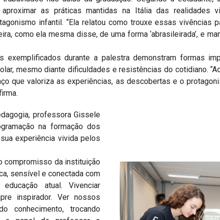
proximar as práticas mantidas na Itália das realidades vi
agonismo infantil. “Ela relatou como trouxe essas vivências p
leira, como ela mesma disse, de uma forma ‘abrasileirada’, e m
os exemplificados durante a palestra demonstram formas im
lar, mesmo diante dificuldades e resistências do cotidiano. “A
o que valoriza as experiências, as descobertas e o protagoni
firma.
dagogia, professora Gissele
rogramação na formação dos
sua experiência vivida pelos
o compromisso da instituição
ca, sensível e conectada com
educação atual. Vivenciar
e inspirador. Ver nossos
do conhecimento, trocando