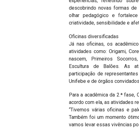
experiências, refletindo so
descobrindo novas formas de 
olhar pedagógico e fortale
criatividade, sensibilidade e afet
Oficinas diversificadas
Já nas oficinas, os acadêmic
atividades como: Origami, Co
nascem, Primeiros Socorros, 
Escultura de Balões. As a
participação de representante
Unifebe e de órgãos convidados
Para a acadêmica da 2.ª fase, C
acordo com ela, as atividades r
“Tivemos várias oficinas e pa
Também foi um momento ótimo p
vamos levar essas vivências poi