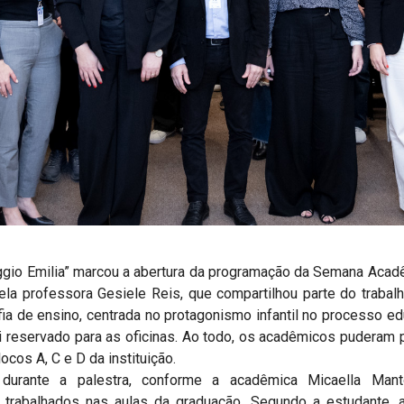
ggio Emilia” marcou a abertura da programação da Semana Acad
ela professora Gesiele Reis, que compartilhou parte do traba
fia de ensino, centrada no protagonismo infantil no processo ed
reservado para as oficinas. Ao todo, os acadêmicos puderam pa
cos A, C e D da instituição.
urante a palestra, conforme a acadêmica Micaella Mantov
trabalhados nas aulas da graduação. Segundo a estudante, ao