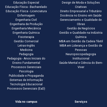
Educação Especial
Design de Moda e Soluções
Educação Física - Bacharelado
Criativas
Educação Física - Licenciatura
Direito Empresarial e Tributário
Enfermagem
Docência no Ensino em Saúde
Engenharia Civil
Gerenciamento e Qualidade de
Engenharia de Produção
Obras
Engenharia Mecânica
Gestão de Negócios
Engenharia Química
Gestão e Qualidade na Indústria
Fisioterapia
Química
Gestão Comercial
MBA em Gestão da Cadeia Têxtil
Letras-Inglês
MBA em Liderança e Gestão de
Medicina
Pessoas
Pedagogia
Neuropsicopedagogia
Pedagogia - Anos Iniciais do
Institucional
Ensino Fundamental
Saúde Mental e Ciência do Bem-
Processos Gerenciais
Viver
Psicologia
Publicidade e Propaganda
Sistemas de Informação
Tecnologia Educacional
Processos Gerenciais (EaD)
Vida no campus
Serviços