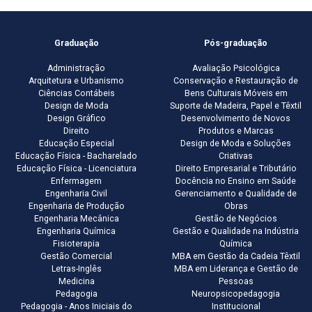
Graduação
Pós-graduação
Administração
Avaliação Psicológica
Arquitetura e Urbanismo
Conservação e Restauração de
Ciências Contábeis
Bens Culturais Móveis em
Design de Moda
Suporte de Madeira, Papel e Têxtil
Design Gráfico
Desenvolvimento de Novos
Direito
Produtos e Marcas
Educação Especial
Design de Moda e Soluções
Educação Física - Bacharelado
Criativas
Educação Física - Licenciatura
Direito Empresarial e Tributário
Enfermagem
Docência no Ensino em Saúde
Engenharia Civil
Gerenciamento e Qualidade de
Engenharia de Produção
Obras
Engenharia Mecânica
Gestão de Negócios
Engenharia Química
Gestão e Qualidade na Indústria
Fisioterapia
Química
Gestão Comercial
MBA em Gestão da Cadeia Têxtil
Letras-Inglês
MBA em Liderança e Gestão de
Medicina
Pessoas
Pedagogia
Neuropsicopedagogia
Pedagogia - Anos Iniciais do
Institucional