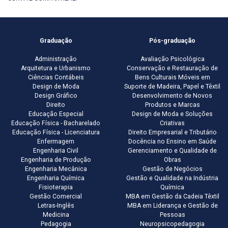
Graduação
Pós-graduação
Administração
Avaliação Psicológica
Arquitetura e Urbanismo
Conservação e Restauração de
Ciências Contábeis
Bens Culturais Móveis em
Design de Moda
Suporte de Madeira, Papel e Têxtil
Design Gráfico
Desenvolvimento de Novos
Direito
Produtos e Marcas
Educação Especial
Design de Moda e Soluções
Educação Física - Bacharelado
Criativas
Educação Física - Licenciatura
Direito Empresarial e Tributário
Enfermagem
Docência no Ensino em Saúde
Engenharia Civil
Gerenciamento e Qualidade de
Engenharia de Produção
Obras
Engenharia Mecânica
Gestão de Negócios
Engenharia Química
Gestão e Qualidade na Indústria
Fisioterapia
Química
Gestão Comercial
MBA em Gestão da Cadeia Têxtil
Letras-Inglês
MBA em Liderança e Gestão de
Medicina
Pessoas
Pedagogia
Neuropsicopedagogia