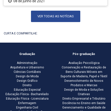
08 de junho de 2021
VER TODAS AS NOTÍCIAS
CURTA E COMPARTILHE:
Graduação
Pós-graduação
Administração
Avaliação Psicológica
Arquitetura e Urbanismo
Conservação e Restauração de
Ciências Contábeis
Bens Culturais Móveis em
Design de Moda
Suporte de Madeira, Papel e Têxtil
Design Gráfico
Desenvolvimento de Novos
Direito
Produtos e Marcas
Educação Especial
Design de Moda e Soluções
Educação Física - Bacharelado
Criativas
Educação Física - Licenciatura
Direito Empresarial e Tributário
Enfermagem
Docência no Ensino em Saúde
Engenharia Civil
Gerenciamento e Qualidade de