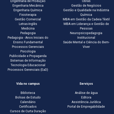
Engenharia de Produção
Obras
Engenharia Mecânica
Gestão de Negócios
Engenharia Química
Gestão e Qualidade na Indústria
Fisioterapia
Química
Gestão Comercial
MBA em Gestão da Cadeia Têxtil
Letras-Inglês
MBA em Liderança e Gestão de
Medicina
Pessoas
Pedagogia
Neuropsicopedagogia
Pedagogia - Anos Iniciais do
Institucional
Ensino Fundamental
Saúde Mental e Ciência do Bem-
Processos Gerenciais
Viver
Psicologia
Publicidade e Propaganda
Sistemas de Informação
Tecnologia Educacional
Processos Gerenciais (EaD)
Vida no campus
Serviços
Biblioteca
Análise de água
Bolsas de Estudo
Editora
Calendário
Assistência Jurídica
Certificados
Portal de Empregabilidade
Cursos de Curta Duração