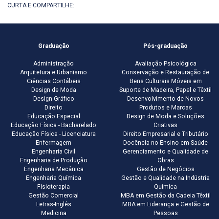
CURTA E COMPARTILHE:
Graduação
Pós-graduação
Administração
Avaliação Psicológica
Arquitetura e Urbanismo
Conservação e Restauração de
Ciências Contábeis
Bens Culturais Móveis em
Design de Moda
Suporte de Madeira, Papel e Têxtil
Design Gráfico
Desenvolvimento de Novos
Direito
Produtos e Marcas
Educação Especial
Design de Moda e Soluções
Educação Física - Bacharelado
Criativas
Educação Física - Licenciatura
Direito Empresarial e Tributário
Enfermagem
Docência no Ensino em Saúde
Engenharia Civil
Gerenciamento e Qualidade de
Engenharia de Produção
Obras
Engenharia Mecânica
Gestão de Negócios
Engenharia Química
Gestão e Qualidade na Indústria
Fisioterapia
Química
Gestão Comercial
MBA em Gestão da Cadeia Têxtil
Letras-Inglês
MBA em Liderança e Gestão de
Medicina
Pessoas