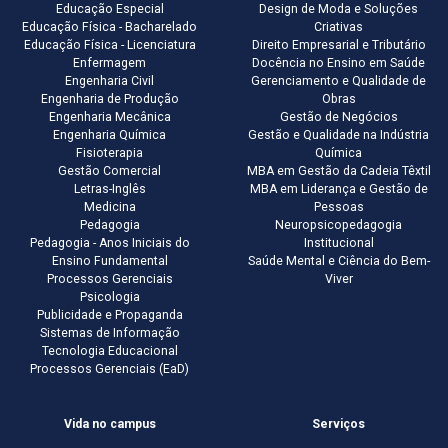
Educação Especial
Design de Moda e Soluções
Educação Física - Bacharelado
Criativas
Educação Física - Licenciatura
Direito Empresarial e Tributário
Enfermagem
Docência no Ensino em Saúde
Engenharia Civil
Gerenciamento e Qualidade de
Engenharia de Produção
Obras
Engenharia Mecânica
Gestão de Negócios
Engenharia Química
Gestão e Qualidade na Indústria
Fisioterapia
Química
Gestão Comercial
MBA em Gestão da Cadeia Têxtil
Letras-Inglês
MBA em Liderança e Gestão de
Medicina
Pessoas
Pedagogia
Neuropsicopedagogia
Pedagogia - Anos Iniciais do
Institucional
Ensino Fundamental
Saúde Mental e Ciência do Bem-
Processos Gerenciais
Viver
Psicologia
Publicidade e Propaganda
Sistemas de Informação
Tecnologia Educacional
Processos Gerenciais (EaD)
Vida no campus
Serviços