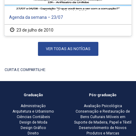
Agenda da semana – 23/07
23 de julho de 2010
VER TODAS AS NOTÍCIAS
CURTA E COMPARTILHE:
Graduação
Pós-graduação
Administração
Avaliação Psicológica
Arquitetura e Urbanismo
Conservação e Restauração de
Ciências Contábeis
Bens Culturais Móveis em
Design de Moda
Suporte de Madeira, Papel e Têxtil
Design Gráfico
Desenvolvimento de Novos
Direito
Produtos e Marcas