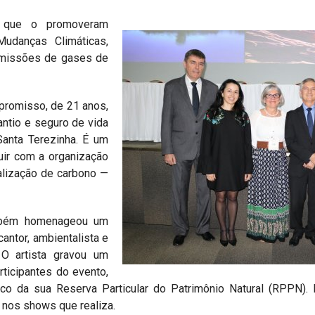
s que o promoveram
danças Climáticas,
 emissões de gases de
romisso, de 21 anos,
antio e seguro de vida
anta Terezinha. É um
uir com a organização
ralização de carbono —
mbém homenageou um
antor, ambientalista e
O artista gravou um
ticipantes do evento,
 da sua Reserva Particular do Patrimônio Natural (RPPN). L
nos shows que realiza.