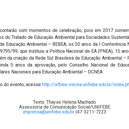
ontarão com momentos de celebração, pois em 2017 comemo
anos do Tratado de Educação Ambiental para Sociedades Sustentá
a de Educação Ambiental – REBEA, os 20 anos da I Conferência 
9795/99, que instituiu a Política Nacional de EA (PNEA), 15 a
bém da criação da Rede Sul Brasileira de Educação Ambiental –
inda 5 anos da aprovação, pelo Conselho Nacional de Educ
culares Nacionais para Educação Ambiental – DCNEA.
o do evento, acesse
http://ixfbea-ivecea.unifebe.edu.br/index.p
Texto: Thayse Helena Machado
Assessoria de Comunicação Social/UNIFEBE
imprensa@unifebe.edu.br
|47-3211-7223