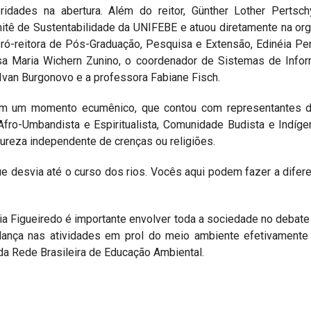
ridades na abertura. Além do reitor, Günther Lother Perts
itê de Sustentabilidade da UNIFEBE e atuou diretamente na or
-reitora de Pós-Graduação, Pesquisa e Extensão, Edinéia Pereir
sa Maria Wichern Zunino, o coordenador de Sistemas de Inform
 Ivan Burgonovo e a professora Fabiane Fisch.
om um momento ecumênico, que contou com representantes da 
 Afro-Umbandista e Espiritualista, Comunidade Budista e Indíg
ureza independente de crenças ou religiões.
e desvia até o curso dos rios. Vocês aqui podem fazer a difer
a Figueiredo é importante envolver toda a sociedade no debate
ança nas atividades em prol do meio ambiente efetivamente 
 da Rede Brasileira de Educação Ambiental.