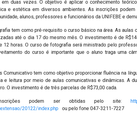
 em duas vezes. O objetivo é aplicar o conhecimento teórico 
nica e estética em diversos ambientes. As inscrições podem 
unidade, alunos, professores e funcionários da UNIFEBE e dema
grafia tem como pré-requisito o curso básico na área. As aula
lizadas até o dia 17 do mesmo mês. O investimento é de R$1
de 12 horas. O curso de fotografia será ministrado pelo profe
veitamento do curso é importante que o aluno traga uma câ
s Comunicativo tem como objetivo proporcionar fluência na língua
 fala e leitura por meio de aulas comunicativas e dinâmicas. A 
. O investimento é de três parcelas de R$73,00 cada.
nscrições podem ser obtidas pelo site:
ht
sextensao/20122/index.php
ou pelo fone 047-3211-7227