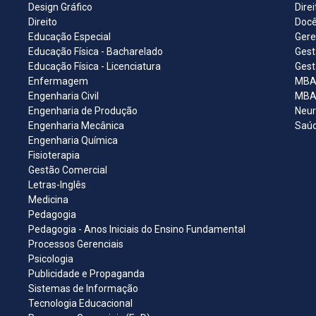
Design Gráfico
Dire
Direito
Docê
Educação Especial
Gere
Educação Física - Bacharelado
Gest
Educação Física - Licenciatura
Gest
Enfermagem
MBA 
Engenharia Civil
MBA 
Engenharia de Produção
Neur
Engenharia Mecânica
Saúd
Engenharia Química
Fisioterapia
Gestão Comercial
Letras-Inglês
Medicina
Pedagogia
Pedagogia - Anos Iniciais do Ensino Fundamental
Processos Gerenciais
Psicologia
Publicidade e Propaganda
Sistemas de Informação
Tecnologia Educacional