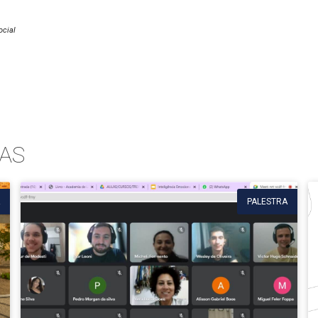
ocial
AS
PALESTRA