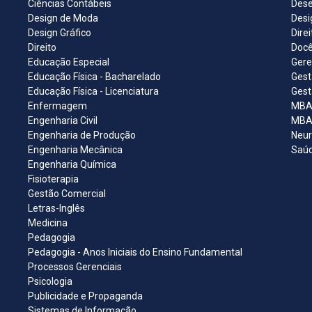
Ciências Contábeis
Dese
Design de Moda
Desi
Design Gráfico
Dire
Direito
Docê
Educação Especial
Gere
Educação Física - Bacharelado
Gest
Educação Física - Licenciatura
Gest
Enfermagem
MBA 
Engenharia Civil
MBA 
Engenharia de Produção
Neur
Engenharia Mecânica
Saúd
Engenharia Química
Fisioterapia
Gestão Comercial
Letras-Inglês
Medicina
Pedagogia
Pedagogia - Anos Iniciais do Ensino Fundamental
Processos Gerenciais
Psicologia
Publicidade e Propaganda
Sistemas de Informação