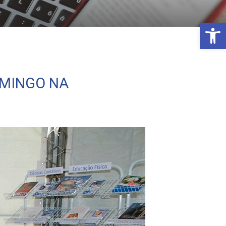
Open 
OMINGO NA