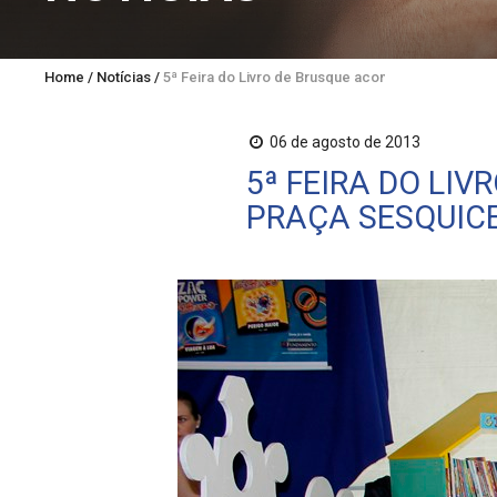
Home
/
Notícias
/
5ª Feira do Livro de Brusque acontece até domin
06 de agosto de 2013
5ª FEIRA DO LI
PRAÇA SESQUIC