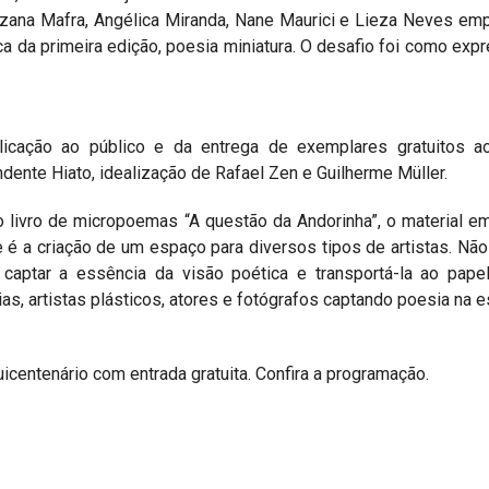
Suzana Mafra, Angélica Miranda, Nane Maurici e Lieza Neves em
a da primeira edição, poesia miniatura. O desafio foi como exp
icação ao público e da entrega de exemplares gratuitos ao
dente Hiato, idealização de Rafael Zen e Guilherme Müller.
 livro de micropoemas “A questão da Andorinha”, o material 
te é a criação de um espaço para diversos tipos de artistas. Nã
aptar a essência da visão poética e transportá-la ao pape
as, artistas plásticos, atores e fotógrafos captando poesia na ess
icentenário com entrada gratuita. Confira a programação.