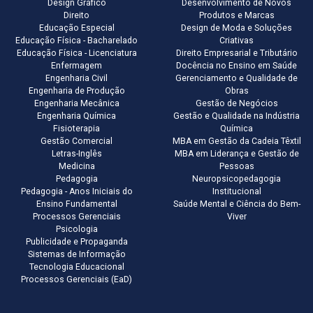
Design Gráfico
Desenvolvimento de Novos
Direito
Produtos e Marcas
Educação Especial
Design de Moda e Soluções
Educação Física - Bacharelado
Criativas
Educação Física - Licenciatura
Direito Empresarial e Tributário
Enfermagem
Docência no Ensino em Saúde
Engenharia Civil
Gerenciamento e Qualidade de
Engenharia de Produção
Obras
Engenharia Mecânica
Gestão de Negócios
Engenharia Química
Gestão e Qualidade na Indústria
Fisioterapia
Química
Gestão Comercial
MBA em Gestão da Cadeia Têxtil
Letras-Inglês
MBA em Liderança e Gestão de
Medicina
Pessoas
Pedagogia
Neuropsicopedagogia
Pedagogia - Anos Iniciais do
Institucional
Ensino Fundamental
Saúde Mental e Ciência do Bem-
Processos Gerenciais
Viver
Psicologia
Publicidade e Propaganda
Sistemas de Informação
Tecnologia Educacional
Processos Gerenciais (EaD)