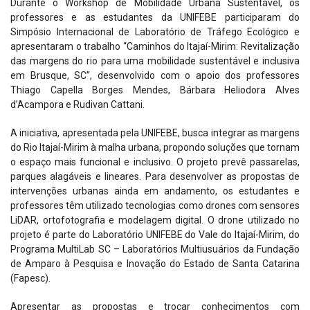
Durante o Workshop de Mobilidade Urbana Sustentável, os
professores e as estudantes da UNIFEBE participaram do
Simpósio Internacional de Laboratório de Tráfego Ecológico e
apresentaram o trabalho “Caminhos do Itajaí-Mirim: Revitalização
das margens do rio para uma mobilidade sustentável e inclusiva
em Brusque, SC”, desenvolvido com o apoio dos professores
Thiago Capella Borges Mendes, Bárbara Heliodora Alves
d’Acampora e Rudivan Cattani.
A iniciativa, apresentada pela UNIFEBE, busca integrar as margens
do Rio Itajaí-Mirim à malha urbana, propondo soluções que tornam
o espaço mais funcional e inclusivo. O projeto prevê passarelas,
parques alagáveis e lineares. Para desenvolver as propostas de
intervenções urbanas ainda em andamento, os estudantes e
professores têm utilizado tecnologias como drones com sensores
LiDAR, ortofotografia e modelagem digital. O drone utilizado no
projeto é parte do Laboratório UNIFEBE do Vale do Itajaí-Mirim, do
Programa MultiLab SC – Laboratórios Multiusuários da Fundação
de Amparo à Pesquisa e Inovação do Estado de Santa Catarina
(Fapesc).
Apresentar as propostas e trocar conhecimentos com