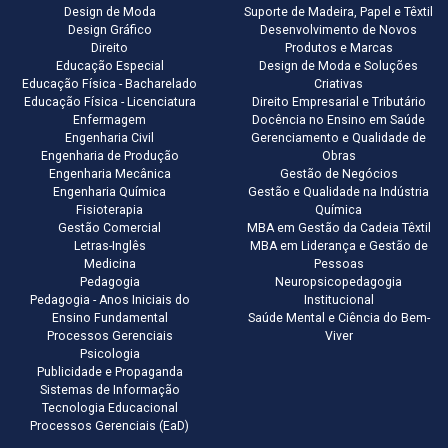
Design de Moda
Suporte de Madeira, Papel e Têxtil
Design Gráfico
Desenvolvimento de Novos
Direito
Produtos e Marcas
Educação Especial
Design de Moda e Soluções
Educação Física - Bacharelado
Criativas
Educação Física - Licenciatura
Direito Empresarial e Tributário
Enfermagem
Docência no Ensino em Saúde
Engenharia Civil
Gerenciamento e Qualidade de
Engenharia de Produção
Obras
Engenharia Mecânica
Gestão de Negócios
Engenharia Química
Gestão e Qualidade na Indústria
Fisioterapia
Química
Gestão Comercial
MBA em Gestão da Cadeia Têxtil
Letras-Inglês
MBA em Liderança e Gestão de
Medicina
Pessoas
Pedagogia
Neuropsicopedagogia
Pedagogia - Anos Iniciais do
Institucional
Ensino Fundamental
Saúde Mental e Ciência do Bem-
Processos Gerenciais
Viver
Psicologia
Publicidade e Propaganda
Sistemas de Informação
Tecnologia Educacional
Processos Gerenciais (EaD)