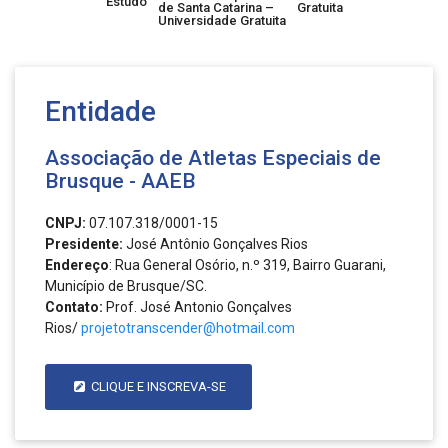
Estudo
de Santa Catarina –
Gratuita
Universidade Gratuita
Entidade
Associação de Atletas Especiais de
Brusque - AAEB
CNPJ:
07.107.318/0001-15
Presidente:
José Antônio Gonçalves Rios
Endereço
: Rua General Osório, n.º 319, Bairro Guarani,
Município de Brusque/SC.
Contato:
Prof. José Antonio Gonçalves
Rios/
projetotranscender@hotmail.com
CLIQUE E INSCREVA-SE