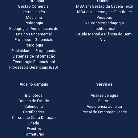
Fisioterapia
Química
Gestão Comercial
MBA em Gestão da Cadeia Têxtil
Letras-Inglês
MBA em Liderança e Gestão de
Medicina
Pessoas
Pedagogia
Neuropsicopedagogia
Pedagogia - Anos Iniciais do
Institucional
Ensino Fundamental
Saúde Mental e Ciência do Bem-
Processos Gerenciais
Viver
Psicologia
Publicidade e Propaganda
Sistemas de Informação
Tecnologia Educacional
Processos Gerenciais (EaD)
Vida no campus
Serviços
Biblioteca
Análise de água
Bolsas de Estudo
Editora
Calendário
Assistência Jurídica
Certificados
Portal de Empregabilidade
Cursos de Curta Duração
Enade
Eventos
Formaturas