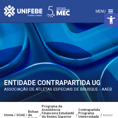
MENU
Open 
ENTIDADE CONTRAPARTIDA UG
ASSOCIAÇÃO DE ATLETAS ESPECIAIS DE BRUSQUE - AAEB
Programa de
Assistência
Contrapartida
Bolsas
Financeira Estudantil
Programa
Home
/
SOAE
/
de
/
/
/
Associaç
do Ensino Superior
Universidade