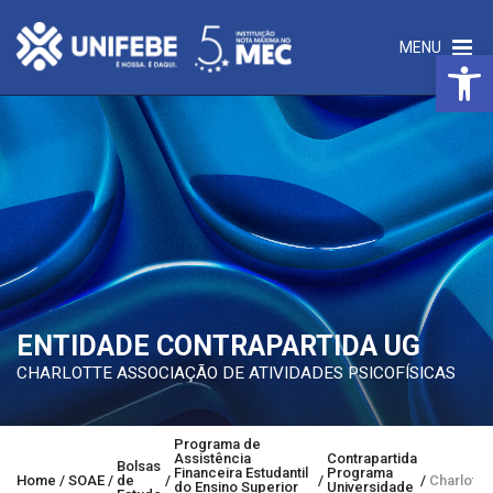
MENU
Open 
ENTIDADE CONTRAPARTIDA UG
CHARLOTTE ASSOCIAÇÃO DE ATIVIDADES PSICOFÍSICAS
Programa de
Assistência
Contrapartida
Bolsas
Financeira Estudantil
Programa
Home
/
SOAE
/
de
/
/
/
Charlotte
do Ensino Superior
Universidade