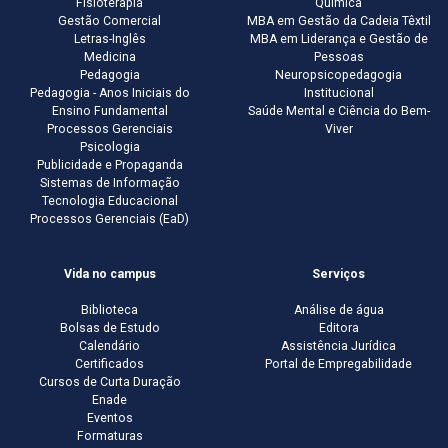
Fisioterapia
Química
Gestão Comercial
MBA em Gestão da Cadeia Têxtil
Letras-Inglês
MBA em Liderança e Gestão de
Medicina
Pessoas
Pedagogia
Neuropsicopedagogia
Pedagogia - Anos Iniciais do
Institucional
Ensino Fundamental
Saúde Mental e Ciência do Bem-
Processos Gerenciais
Viver
Psicologia
Publicidade e Propaganda
Sistemas de Informação
Tecnologia Educacional
Processos Gerenciais (EaD)
Vida no campus
Serviços
Biblioteca
Análise de água
Bolsas de Estudo
Editora
Calendário
Assistência Jurídica
Certificados
Portal de Empregabilidade
Cursos de Curta Duração
Enade
Eventos
Formaturas