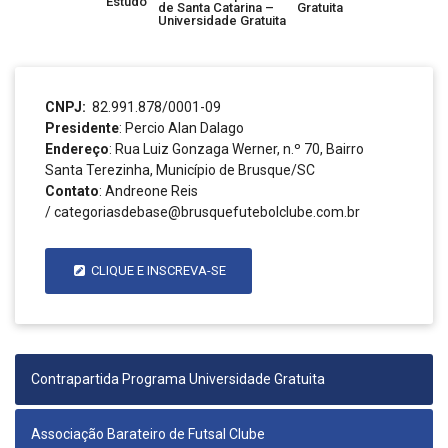
Estudo
de Santa Catarina –
Gratuita
Universidade Gratuita
CNPJ:
82.991.878/0001-09
Presidente
: Percio Alan Dalago
Endereço
: Rua Luiz Gonzaga Werner, n.º 70, Bairro
Santa Terezinha, Município de Brusque/SC
Contato
: Andreone Reis
/ categoriasdebase@brusquefutebolclube.com.br
CLIQUE E INSCREVA-SE
Contrapartida Programa Universidade Gratuita
Associação Barateiro de Futsal Clube