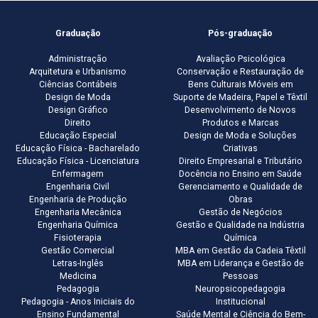
Graduação
Pós-graduação
Administração
Avaliação Psicológica
Arquitetura e Urbanismo
Conservação e Restauração de
Ciências Contábeis
Bens Culturais Móveis em
Design de Moda
Suporte de Madeira, Papel e Têxtil
Design Gráfico
Desenvolvimento de Novos
Direito
Produtos e Marcas
Educação Especial
Design de Moda e Soluções
Educação Física - Bacharelado
Criativas
Educação Física - Licenciatura
Direito Empresarial e Tributário
Enfermagem
Docência no Ensino em Saúde
Engenharia Civil
Gerenciamento e Qualidade de
Engenharia de Produção
Obras
Engenharia Mecânica
Gestão de Negócios
Engenharia Química
Gestão e Qualidade na Indústria
Fisioterapia
Química
Gestão Comercial
MBA em Gestão da Cadeia Têxtil
Letras-Inglês
MBA em Liderança e Gestão de
Medicina
Pessoas
Pedagogia
Neuropsicopedagogia
Pedagogia - Anos Iniciais do
Institucional
Ensino Fundamental
Saúde Mental e Ciência do Bem-