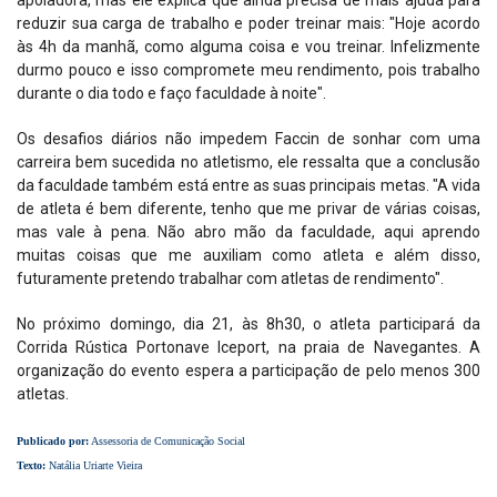
apoiadora, mas ele explica que ainda precisa de mais ajuda para
reduzir sua carga de trabalho e poder treinar mais: "Hoje acordo
às 4h da manhã, como alguma coisa e vou treinar. Infelizmente
durmo pouco e isso compromete meu rendimento, pois trabalho
durante o dia todo e faço faculdade à noite".
Os desafios diários não impedem Faccin de sonhar com uma
carreira bem sucedida no atletismo, ele ressalta que a conclusão
da faculdade também está entre as suas principais metas. "A vida
de atleta é bem diferente, tenho que me privar de várias coisas,
mas vale à pena. Não abro mão da faculdade, aqui aprendo
muitas coisas que me auxiliam como atleta e além disso,
futuramente pretendo trabalhar com atletas de rendimento".
No próximo domingo, dia 21, às 8h30, o atleta participará da
Corrida Rústica Portonave Iceport, na praia de Navegantes. A
organização do evento espera a participação de pelo menos 300
atletas.
Publicado por:
Assessoria de Comunicação Social
Texto:
Natália Uriarte Vieira