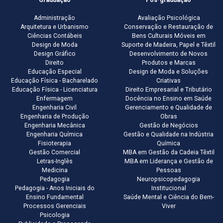
Graduação
Pós-graduação
Administração
Avaliação Psicológica
Arquitetura e Urbanismo
Conservação e Restauração de
Ciências Contábeis
Bens Culturais Móveis em
Design de Moda
Suporte de Madeira, Papel e Têxtil
Design Gráfico
Desenvolvimento de Novos
Direito
Produtos e Marcas
Educação Especial
Design de Moda e Soluções
Educação Física - Bacharelado
Criativas
Educação Física - Licenciatura
Direito Empresarial e Tributário
Enfermagem
Docência no Ensino em Saúde
Engenharia Civil
Gerenciamento e Qualidade de
Engenharia de Produção
Obras
Engenharia Mecânica
Gestão de Negócios
Engenharia Química
Gestão e Qualidade na Indústria
Fisioterapia
Química
Gestão Comercial
MBA em Gestão da Cadeia Têxtil
Letras-Inglês
MBA em Liderança e Gestão de
Medicina
Pessoas
Pedagogia
Neuropsicopedagogia
Pedagogia - Anos Iniciais do
Institucional
Ensino Fundamental
Saúde Mental e Ciência do Bem-
Processos Gerenciais
Viver
Psicologia