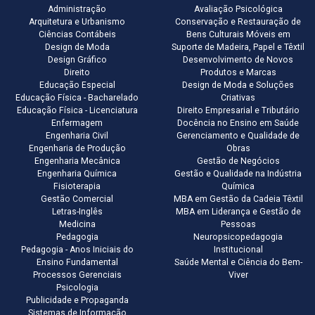
Administração
Avaliação Psicológica
Arquitetura e Urbanismo
Conservação e Restauração de
Ciências Contábeis
Bens Culturais Móveis em
Design de Moda
Suporte de Madeira, Papel e Têxtil
Design Gráfico
Desenvolvimento de Novos
Direito
Produtos e Marcas
Educação Especial
Design de Moda e Soluções
Educação Física - Bacharelado
Criativas
Educação Física - Licenciatura
Direito Empresarial e Tributário
Enfermagem
Docência no Ensino em Saúde
Engenharia Civil
Gerenciamento e Qualidade de
Engenharia de Produção
Obras
Engenharia Mecânica
Gestão de Negócios
Engenharia Química
Gestão e Qualidade na Indústria
Fisioterapia
Química
Gestão Comercial
MBA em Gestão da Cadeia Têxtil
Letras-Inglês
MBA em Liderança e Gestão de
Medicina
Pessoas
Pedagogia
Neuropsicopedagogia
Pedagogia - Anos Iniciais do
Institucional
Ensino Fundamental
Saúde Mental e Ciência do Bem-
Processos Gerenciais
Viver
Psicologia
Publicidade e Propaganda
Sistemas de Informação