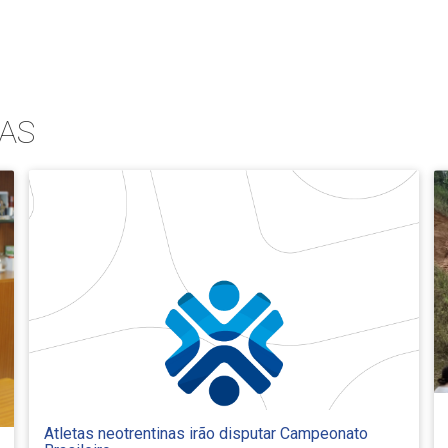
AS
Atletas neotrentinas irão disputar Campeonato