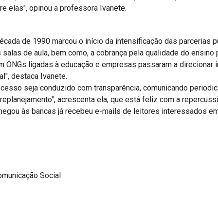
e elas", opinou a professora Ivanete.
cada de 1990 marcou o início da intensificação das parcerias pú
 salas de aula, bem como, a cobrança pela qualidade do ensino p
am ONGs ligadas à educação e empresas passaram a direcionar i
l", destaca Ivanete.
rocesso seja conduzido com transparência, comunicando period
 replanejamento", acrescenta ela, que está feliz com a repercus
hegou às bancas já recebeu e-mails de leitores interessados e
omunicação Social