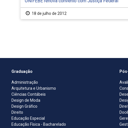
UNIFEBE renova convênio com Justiça Federal
18 de julho de 2012
Graduação
Pós
Administração
Aval
Arquitetura e Urbanismo
Cons
Ciências Contábeis
Dese
Design de Moda
Desi
Design Gráfico
Dire
Direito
Docê
Educação Especial
Gere
Educação Física - Bacharelado
Gest