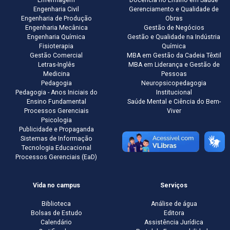
Enfermagem
Docência no Ensino em Saúde
Engenharia Civil
Gerenciamento e Qualidade de
Engenharia de Produção
Obras
Engenharia Mecânica
Gestão de Negócios
Engenharia Química
Gestão e Qualidade na Indústria
Fisioterapia
Química
Gestão Comercial
MBA em Gestão da Cadeia Têxtil
Letras-Inglês
MBA em Liderança e Gestão de
Medicina
Pessoas
Pedagogia
Neuropsicopedagogia
Pedagogia - Anos Iniciais do
Institucional
Ensino Fundamental
Saúde Mental e Ciência do Bem-
Processos Gerenciais
Viver
Psicologia
Publicidade e Propaganda
Sistemas de Informação
Tecnologia Educacional
Processos Gerenciais (EaD)
Vida no campus
Serviços
Biblioteca
Análise de água
Bolsas de Estudo
Editora
Calendário
Assistência Jurídica