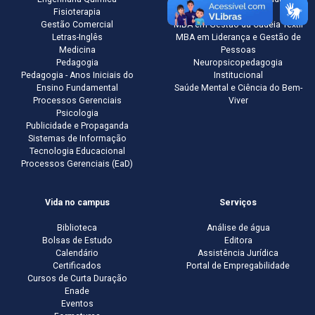
Fisioterapia
Química
Gestão Comercial
MBA em Gestão da Cadeia Têxtil
Letras-Inglês
MBA em Liderança e Gestão de
Medicina
Pessoas
Pedagogia
Neuropsicopedagogia
Pedagogia - Anos Iniciais do
Institucional
Ensino Fundamental
Saúde Mental e Ciência do Bem-
Processos Gerenciais
Viver
Psicologia
Publicidade e Propaganda
Sistemas de Informação
Tecnologia Educacional
Processos Gerenciais (EaD)
Vida no campus
Serviços
Biblioteca
Análise de água
Bolsas de Estudo
Editora
Calendário
Assistência Jurídica
Certificados
Portal de Empregabilidade
Cursos de Curta Duração
Enade
Eventos