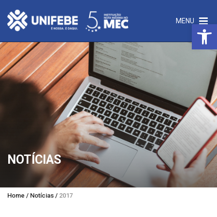
MENU
Open 
NOTÍCIAS
Home
/
Notícias
/
2017