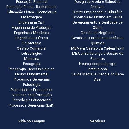
Educação Especial
Design de Moda e Soluções
Educação Física - Bacharelado
Criativas
Educação Física - Licenciatura
Direito Empresarial e Tributário
Enfermagem
Docência no Ensino em Saúde
Engenharia Civil
Gerenciamento e Qualidade de
Engenharia de Produção
Obras
Engenharia Mecânica
Gestão de Negócios
Engenharia Química
Gestão e Qualidade na Indústria
Fisioterapia
Química
Gestão Comercial
MBA em Gestão da Cadeia Têxtil
Letras-Inglês
MBA em Liderança e Gestão de
Medicina
Pessoas
Pedagogia
Neuropsicopedagogia
Pedagogia - Anos Iniciais do
Institucional
Ensino Fundamental
Saúde Mental e Ciência do Bem-
Processos Gerenciais
Viver
Psicologia
Publicidade e Propaganda
Sistemas de Informação
Tecnologia Educacional
Processos Gerenciais (EaD)
Vida no campus
Serviços