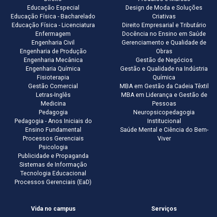
Educação Especial
Design de Moda e Soluções
Educação Física - Bacharelado
Criativas
Educação Física - Licenciatura
Direito Empresarial e Tributário
Enfermagem
Docência no Ensino em Saúde
Engenharia Civil
Gerenciamento e Qualidade de
Engenharia de Produção
Obras
Engenharia Mecânica
Gestão de Negócios
Engenharia Química
Gestão e Qualidade na Indústria
Fisioterapia
Química
Gestão Comercial
MBA em Gestão da Cadeia Têxtil
Letras-Inglês
MBA em Liderança e Gestão de
Medicina
Pessoas
Pedagogia
Neuropsicopedagogia
Pedagogia - Anos Iniciais do
Institucional
Ensino Fundamental
Saúde Mental e Ciência do Bem-
Processos Gerenciais
Viver
Psicologia
Publicidade e Propaganda
Sistemas de Informação
Tecnologia Educacional
Processos Gerenciais (EaD)
Vida no campus
Serviços