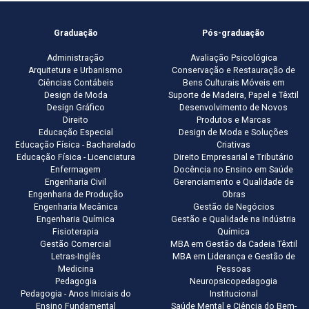
Graduação
Pós-graduação
Administração
Avaliação Psicológica
Arquitetura e Urbanismo
Conservação e Restauração de
Ciências Contábeis
Bens Culturais Móveis em
Design de Moda
Suporte de Madeira, Papel e Têxtil
Design Gráfico
Desenvolvimento de Novos
Direito
Produtos e Marcas
Educação Especial
Design de Moda e Soluções
Educação Física - Bacharelado
Criativas
Educação Física - Licenciatura
Direito Empresarial e Tributário
Enfermagem
Docência no Ensino em Saúde
Engenharia Civil
Gerenciamento e Qualidade de
Engenharia de Produção
Obras
Engenharia Mecânica
Gestão de Negócios
Engenharia Química
Gestão e Qualidade na Indústria
Fisioterapia
Química
Gestão Comercial
MBA em Gestão da Cadeia Têxtil
Letras-Inglês
MBA em Liderança e Gestão de
Medicina
Pessoas
Pedagogia
Neuropsicopedagogia
Pedagogia - Anos Iniciais do
Institucional
Ensino Fundamental
Saúde Mental e Ciência do Bem-