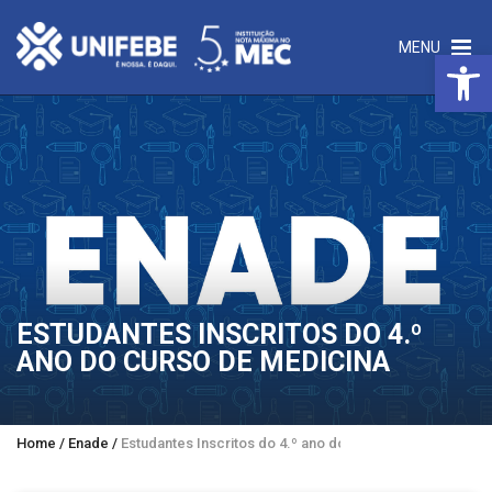
MENU
Open 
ESTUDANTES INSCRITOS DO 4.º
ANO DO CURSO DE MEDICINA
Home
/
Enade
/
Estudantes Inscritos do 4.º ano do curso de Medicina